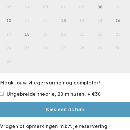
03
04
05
06
07
08
09
10
11
12
13
14
15
16
17
18
19
20
21
22
23
24
25
26
27
28
29
30
31
Maak jouw vliegervaring nog completer!
Uitgebreide theorie, 20 minuten, + €30
Kies een datum
Vragen of opmerkingen m.b.t. je reservering