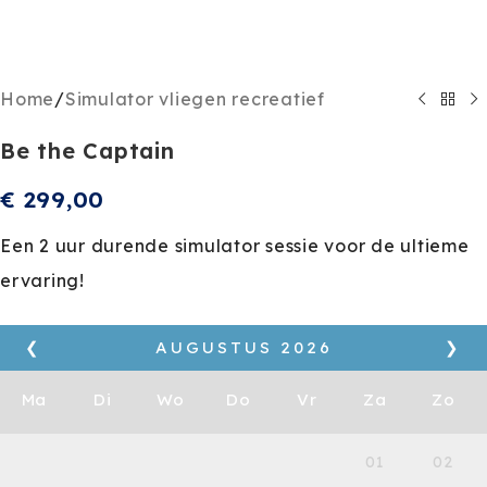
Home
/
Simulator vliegen recreatief
Be the Captain
€
299,00
Een 2 uur durende simulator sessie voor de ultieme
ervaring!
❮
AUGUSTUS
2026
❯
Ma
Di
Wo
Do
Vr
Za
Zo
01
02