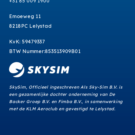
+31 85 009 1900
Emoeweg 11
8218PC Lelystad
KvK: 59479337
BTW Nummer:853513909B01
SkySim, Officieel ingeschreven Als Sky-Sim B.V. is
een gezamenlijke dochter onderneming van De
Backer Groep B.V. en Fimba B.V., in samenwerking
met de KLM Aeroclub en gevestigd te Lelystad.