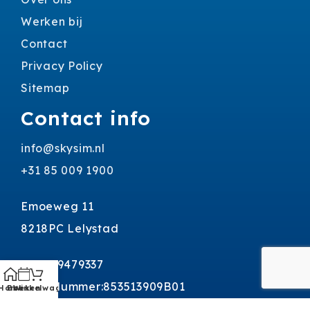
Werken bij
Contact
Privacy Policy
Sitemap
Contact info
info@skysim.nl
+31 85 009 1900
Emoeweg 11
8218PC Lelystad
KvK: 59479337
BTW Nummer:853513909B01
Home
Boeken
Winkelwagen