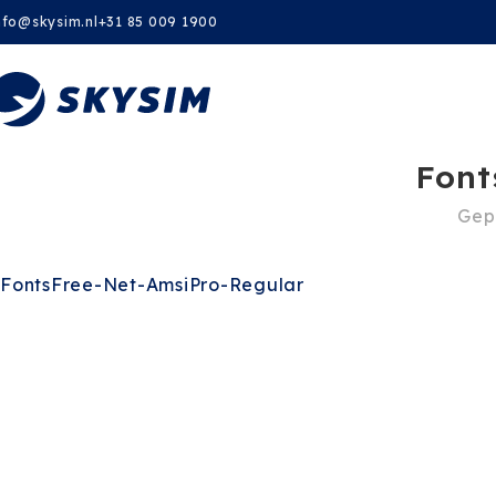
nfo@skysim.nl
+31 85 009 1900
Font
Gep
FontsFree-Net-AmsiPro-Regular